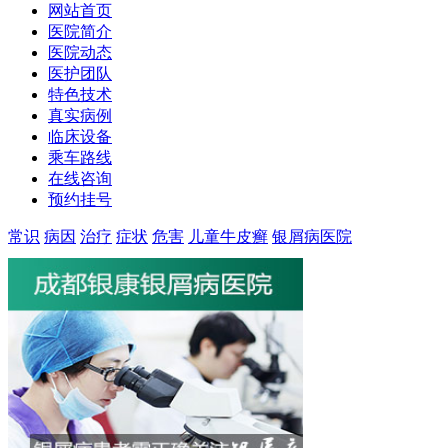
网站首页
医院简介
医院动态
医护团队
特色技术
真实病例
临床设备
乘车路线
在线咨询
预约挂号
常识
病因
治疗
症状
危害
儿童牛皮癣
银屑病医院