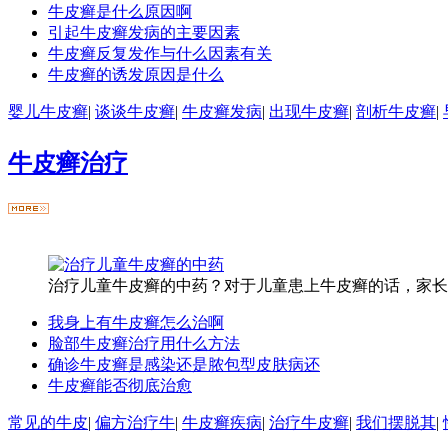
牛皮癣是什么原因啊
引起牛皮癣发病的主要因素
牛皮癣反复发作与什么因素有关
牛皮癣的诱发原因是什么
婴儿牛皮癣
|
谈谈牛皮癣
|
牛皮癣发病
|
出现牛皮癣
|
剖析牛皮癣
|
牛皮癣治疗
治疗儿童牛皮癣的中药？对于儿童患上牛皮癣的话，家长会
我身上有牛皮癣怎么治啊
脸部牛皮癣治疗用什么方法
确诊牛皮癣是感染还是脓包型皮肤病还
牛皮癣能否彻底治愈
常见的牛皮
|
偏方治疗牛
|
牛皮癣疾病
|
治疗牛皮癣
|
我们摆脱其
|