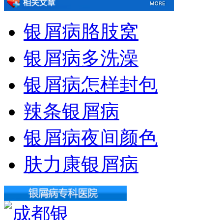
银屑病胳肢窝
银屑病多洗澡
银屑病怎样封包
辣条银屑病
银屑病夜间颜色
肤力康银屑病