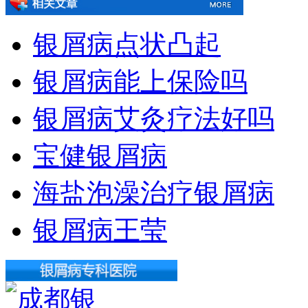
银屑病点状凸起
银屑病能上保险吗
银屑病艾灸疗法好吗
宝健银屑病
海盐泡澡治疗银屑病
银屑病王莹